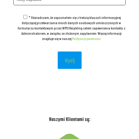
* Oświadczam, że zapoznałem się z treścią klauzuli informacyjnej
dotyczącej przetwarzania moich danych osobowych umieszczonych w
formularzu kontaktowym przez WMS Recykling celem zapewnienia kontaktu z
Administratorem, w związku ze złożonym zapytaniem. Więcej informacji
znajduje się w naszej
Polityce prywatności
Naszymi Klientami są: