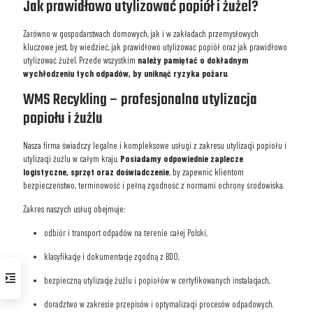
Jak prawidłowo utylizować popiół i żużel?
Zarówno w gospodarstwach domowych, jak i w zakładach przemysłowych
kluczowe jest, by wiedzieć, jak prawidłowo utylizować popiół oraz jak prawidłowo
utylizować żużel. Przede wszystkim
należy pamiętać o dokładnym
wychłodzeniu tych odpadów, by uniknąć ryzyka pożaru
.
WMS Recykling – profesjonalna utylizacja
popiołu i żużlu
Nasza firma świadczy legalne i kompleksowe usługi z zakresu utylizacji popiołu i
utylizacji żużlu w całym kraju.
Posiadamy odpowiednie zaplecze
logistyczne, sprzęt oraz doświadczenie
, by zapewnić klientom
bezpieczeństwo, terminowość i pełną zgodność z normami ochrony środowiska.
Zakres naszych usług obejmuje:
odbiór i transport odpadów na terenie całej Polski,
klasyfikację i dokumentację zgodną z BDO,
bezpieczną utylizację żużlu i popiołów w certyfikowanych instalacjach,
doradztwo w zakresie przepisów i optymalizacji procesów odpadowych.