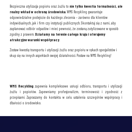
Bezpieczna utylizacja popiołu oraz żużlu to
nie tylko kwestia formalności, ale
realny wkład w ochronę środowiska
. WMS Recykling gwarantuje
odpowiedzialne podejście do każdego zlecenia – zarówno dla klientów
indywidualnych, jak i firm czy instytucji publicznych. Skontaktuj się z nami, aby
zaplanować odbiór odpadów i mieć pewność, że zostaną zutylizowane w sposób
zgodny z prawem.
Działamy na terenie całego kraju i oferujemy
atrakcyjne warunki współpracy
.
Zostaw kwestię transportu i utylizacji żużlu oraz popiołu w rękach specjalistów i
skup się na innych aspektach swojej działalności. Postaw na WMS Recykling!
WMS Recykling
zapewnia kompleksowe usługi odbioru, transportu i utylizacji
żużlu i popiołów. Zapewniamy profesjonalizm, terminowość i zgodność z
przepisami. Zapraszamy do kontaktu w celu ustalenia szczegółów współpracy i
dbałości o środowisko.