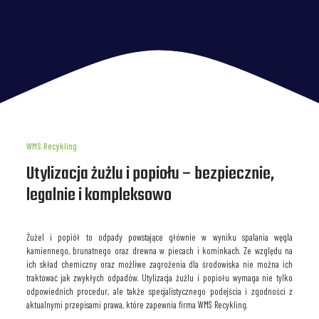
WMS Recykling
Utylizacja żużlu i popiołu – bezpiecznie,
legalnie i kompleksowo
Żużel i popiół to odpady powstające głównie w wyniku spalania węgla
kamiennego, brunatnego oraz drewna w piecach i kominkach. Ze względu na
ich skład chemiczny oraz możliwe zagrożenia dla środowiska nie można ich
traktować jak zwykłych odpadów. Utylizacja żużlu i popiołu wymaga nie tylko
odpowiednich procedur, ale także specjalistycznego podejścia i zgodności z
aktualnymi przepisami prawa, które zapewnia firma WMS Recykling.