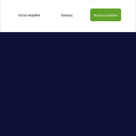
Odrzuć wszystkie
Dostosuj
Akceptuj wszystkie
Dystrybutorzy i hurtownicy